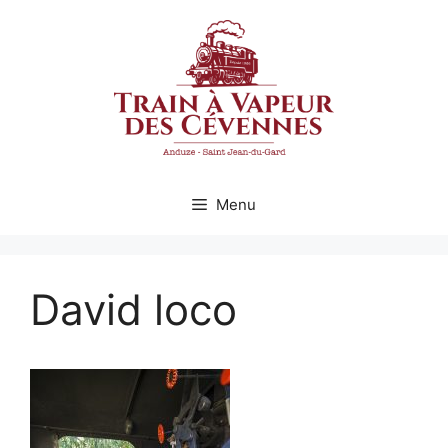
Aller
au
contenu
Menu
David loco