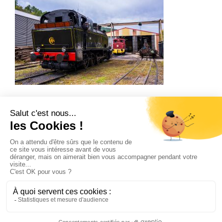
Train à Vapeur Des Cévennes – Les coulisses
du TVC
Accueil
Qui sommes-nous ?
Préparer mon voyage
Contact et accès
Règlement
Mentions légales
Nos événements
Restauration