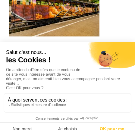
Train à Vapeur Des Cévennes – Wagon Postal
Accueil
Qui sommes-nous ?
Préparer mon voyage
Contact et accès
Règlement
Mentions légales
Nos événements
Restauration
© 2025 Train à Vapeur des Cévennes